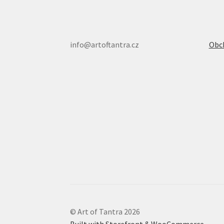
info@artoftantra.cz
Obc
© Art of Tantra 2026
Built with Storefront & WooCommerce
.