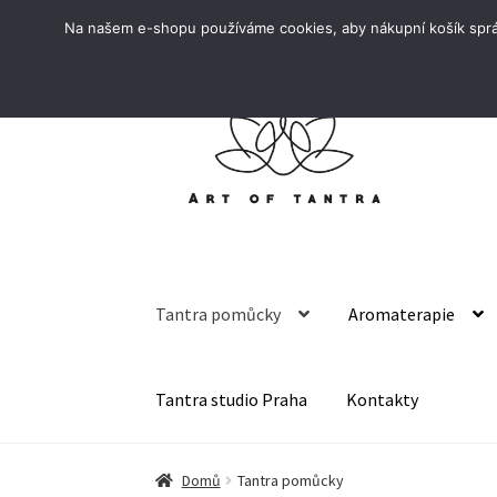
Na našem e-shopu používáme cookies, aby nákupní košík správ
Přeskočit
Přejít
na
k
navigaci
obsahu
webu
Tantra pomůcky
Aromaterapie
Tantra studio Praha
Kontakty
Domů
Tantra pomůcky