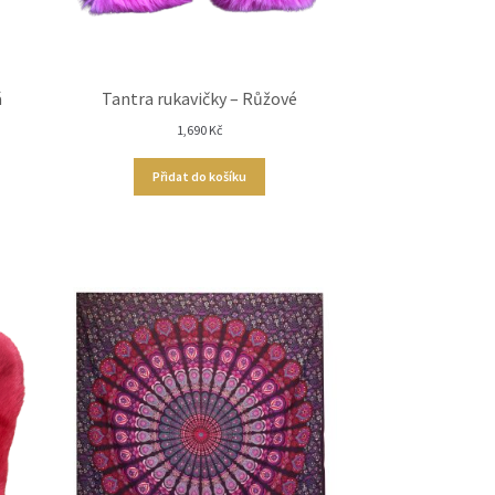
á
Tantra rukavičky – Růžové
1,690
Kč
Přidat do košíku