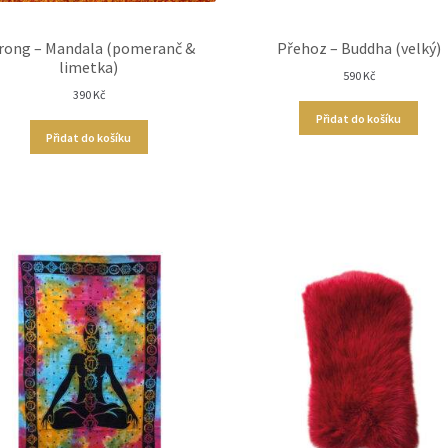
rong – Mandala (pomeranč &
Přehoz – Buddha (velký)
limetka)
590
Kč
390
Kč
Přidat do košíku
Přidat do košíku