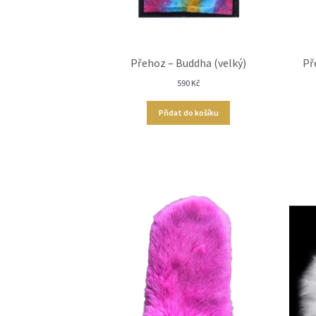
Přehoz – Buddha (velký)
Př
590
Kč
Přidat do košíku