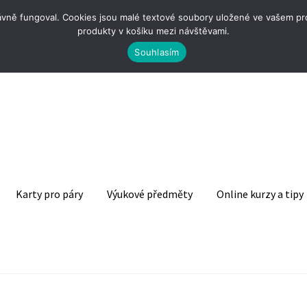
ně fungoval. Cookies jsou malé textové soubory uložené ve vašem proh
produkty v košíku mezi návštěvami.
Souhlasím
Karty pro páry
Výukové předměty
Online kurzy a tipy