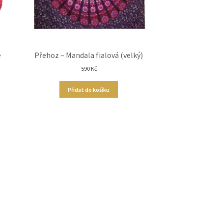
é
Přehoz – Mandala fialová (velký)
590
Kč
Přidat do košíku