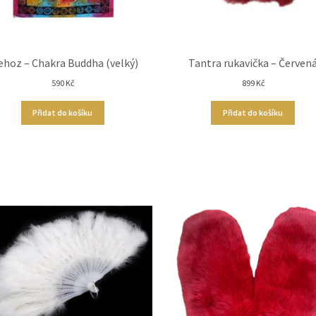
ehoz – Chakra Buddha (velký)
Tantra rukavička – Červen
590
Kč
899
Kč
Přidat do košíku
Přidat do košíku