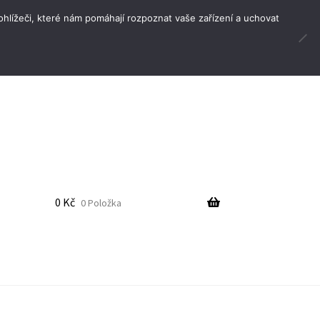
lížeči, které nám pomáhají rozpoznat vaše zařízení a uchovat
Hledat:
H
l
e
d
a
t
0
Kč
0 Položka