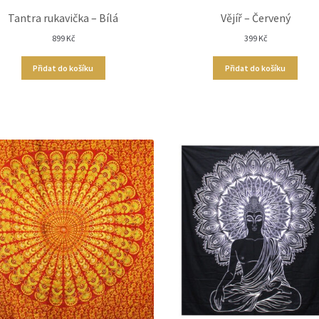
Tantra rukavička – Bílá
Vějíř – Červený
899
Kč
399
Kč
Přidat do košíku
Přidat do košíku