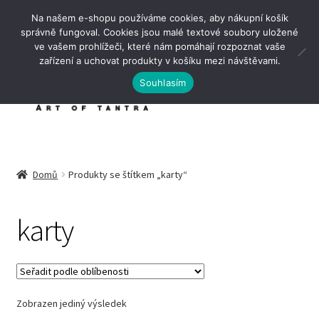
Na našem e-shopu používáme cookies, aby nákupní košík
Přeskočit
Přejít
správně fungoval. Cookies jsou malé textové soubory uložené
Menu
na
k
ve vašem prohlížeči, které nám pomáhají rozpoznat vaše
navigaci
obsahu
zařízení a uchovat produkty v košíku mezi návštěvami.
webu
Souhlasím
E
Tantra pomůcky
x
Domů
Produkty se štítkem „karty“
p
E
Aromaterapie
a
x
karty
n
p
Karty pro páry
d
a
c
n
Výukové předměty
h
d
i
c
Zobrazen jediný výsledek
Online kurzy a tipy
l
h